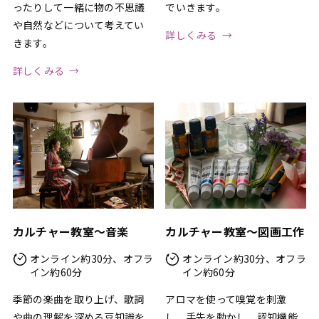
ったりして一緒に物の不思議
でいきます。
や自然などについて考えてい
詳しくみる
きます。
詳しくみる
カルチャー教室〜音楽
カルチャー教室〜図画工作
オンライン約30分、オフラ
オンライン約30分、オフラ
イン約60分
イン約60分
季節の楽曲を取り上げ、歌詞
アロマを使って嗅覚を刺激
や曲の理解を深める豆知識を
し、手先を動かし、認知機能